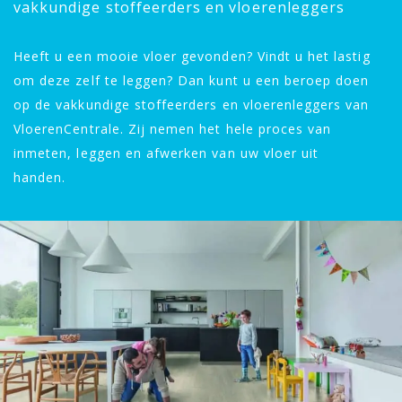
vakkundige stoffeerders en vloerenleggers
Heeft u een mooie vloer gevonden? Vindt u het lastig
om deze zelf te leggen? Dan kunt u een beroep doen
op de vakkundige stoffeerders en vloerenleggers van
VloerenCentrale. Zij nemen het hele proces van
inmeten, leggen en afwerken van uw vloer uit
handen.