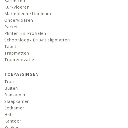
Karpetten
Kurkvloeren
Marmoleum/linoleum
Ondervloeren
Parket
Plinten En Profielen
Schoonloop- En Antislipmatten
Tapijt
Trapmatten
Traprenovatie
TOEPASSINGEN
Trap
Buiten
Badkamer
Slaapkamer
Eetkamer
Hal
Kantoor
Keuken