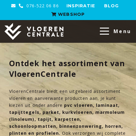
076-522 06 86
INSPIRATIE
BLOG
WEBSHOP
VloerenCentrale
Menu
Ontdek het assortiment van
VloerenCentrale
VloerenCentrale biedt een uitgebreid assortiment
vloeren en aanverwante producten aan. Je kunt
kiezen uit onder andere
pvc vloeren, laminaat,
tapijttegels, parket, kurkvloeren, marmoleum
(linoleum), tapijt, karpetten,
schoonloopmatten, binnenzonwering, horren,
plinten en profielen.
Ook verzorgen wij complete