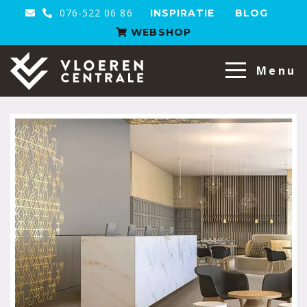
076-522 06 86
INSPIRATIE
BLOG
WEBSHOP
VloerenCentrale
Menu