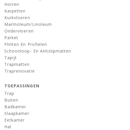
Horren
Karpetten
Kurkvloeren
Marmoleum/linoleum
Ondervloeren
Parket
Plinten En Profielen
Schoonloop- En Antislipmatten
Tapijt
Trapmatten
Traprenovatie
TOEPASSINGEN
Trap
Buiten
Badkamer
Slaapkamer
Eetkamer
Hal