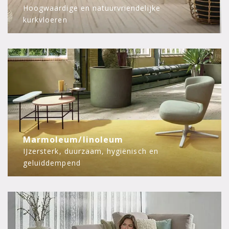
Hoogwaardige en natuurvriendelijke
kurkvloeren
Marmoleum/linoleum
IJzersterk, duurzaam, hygiënisch en
geluiddempend