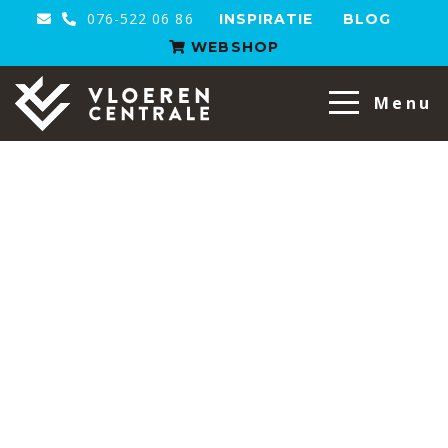
076-522 06 86
INSPIRATIE
BLOG
WEBSHOP
Menu