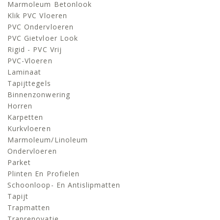
Marmoleum Betonlook
Klik PVC Vloeren
PVC Ondervloeren
PVC Gietvloer Look
Rigid - PVC Vrij
PVC-Vloeren
Laminaat
Tapijttegels
Binnenzonwering
Horren
Karpetten
Kurkvloeren
Marmoleum/linoleum
Ondervloeren
Parket
Plinten En Profielen
Schoonloop- En Antislipmatten
Tapijt
Trapmatten
Traprenovatie