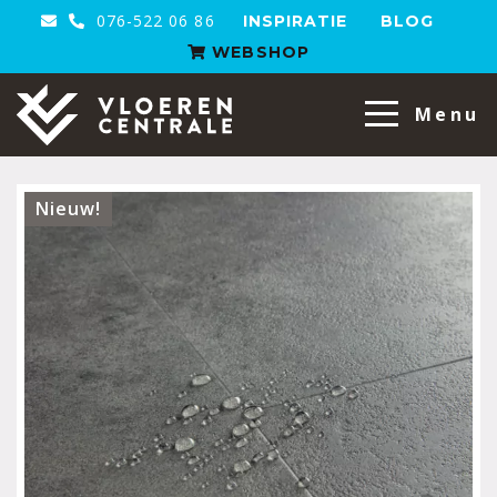
076-522 06 86
INSPIRATIE
BLOG
WEBSHOP
VloerenCentrale
Menu
Nieuw!