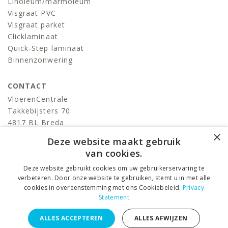
Linoleum/marmoleum
Visgraat PVC
Visgraat parket
Clicklaminaat
Quick-Step laminaat
Binnenzonwering
CONTACT
VloerenCentrale
Takkebijsters 70
4817 BL Breda
×
T:
076-522 06 86
Deze website maakt gebruik
info@devloerencentrale.nl
van cookies.
Deze website gebruikt cookies om uw gebruikerservaring te
volg ons
verbeteren. Door onze website te gebruiken, stemt u in met alle
cookies in overeenstemming met ons Cookiebeleid.
Privacy
Statement
VloerenCentrale © 2026 ALL RIGHTS RESERVED. –
Privacy
ALLES ACCEPTEREN
ALLES AFWIJZEN
Statement
–
Algemene voorwaarden