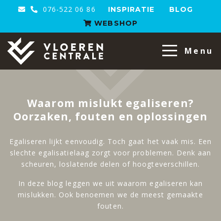
076-522 06 86
INSPIRATIE
BLOG
WEBSHOP
VloerenCentrale
Menu
Waarom mislukt egaliseren?
Oorzaken, fouten en oplossingen
Egaliseren lijkt eenvoudig. Toch gaat het vaak mis. Een
slechte egalisatielaag zorgt voor problemen. Denk aan
scheuren, loslatende delen of hoogteverschillen.
In deze blog leggen we uit waarom egaliseren kan
mislukken. Ook benoemen we de meest gemaakte
fouten.