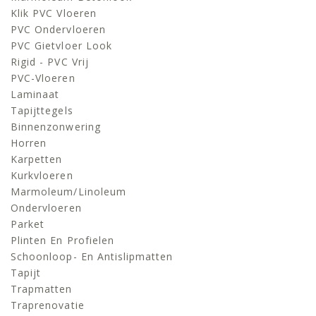
Klik PVC Vloeren
PVC Ondervloeren
PVC Gietvloer Look
Rigid - PVC Vrij
PVC-Vloeren
Laminaat
Tapijttegels
Binnenzonwering
Horren
Karpetten
Kurkvloeren
Marmoleum/linoleum
Ondervloeren
Parket
Plinten En Profielen
Schoonloop- En Antislipmatten
Tapijt
Trapmatten
Traprenovatie