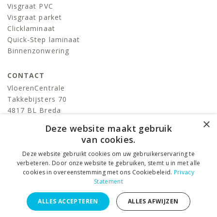
Visgraat PVC
Visgraat parket
Clicklaminaat
Quick-Step laminaat
Binnenzonwering
CONTACT
VloerenCentrale
Takkebijsters 70
4817 BL Breda
×
T:
076-522 06 86
Deze website maakt gebruik
info@devloerencentrale.nl
van cookies.
Deze website gebruikt cookies om uw gebruikerservaring te
volg ons
verbeteren. Door onze website te gebruiken, stemt u in met alle
cookies in overeenstemming met ons Cookiebeleid.
Privacy
Statement
VloerenCentrale © 2026 ALL RIGHTS RESERVED. –
Privacy
ALLES ACCEPTEREN
ALLES AFWIJZEN
Statement
–
Algemene voorwaarden
DESIGNED BY
Juli Ontwerpburo
i.s.m.
KLIK3 internetbureau