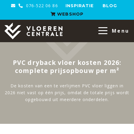
076-522 06 86
INSPIRATIE
BLOG
WEBSHOP
VloerenCentrale
Menu
PVC dryback vloer kosten 2026:
complete prijsopbouw per m²
De kosten van een te verlijmen PVC vloer liggen in
2026 niet vast op één prijs, omdat de totale prijs wordt
opgebouwd uit meerdere onderdelen.