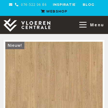
076-522 06 86
INSPIRATIE
BLOG
WEBSHOP
VloerenCentrale
Menu
Nieuw!