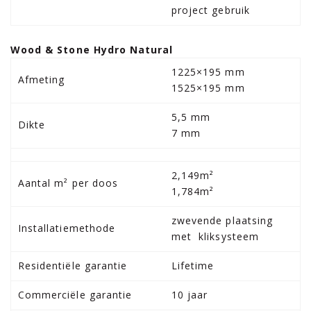
project gebruik
Wood & Stone Hydro Natural
1225×195 mm
Afmeting
1525×195 mm
5,5 mm
Dikte
7 mm
2,149m²
Aantal m² per doos
1,784m²
zwevende plaatsing
Installatiemethode
met kliksysteem
Residentiële garantie
Lifetime
Commerciële garantie
10 jaar