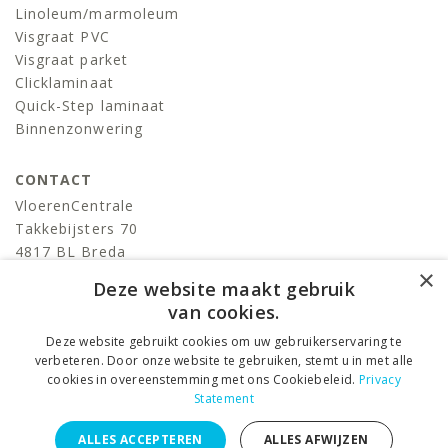
Linoleum/marmoleum
Visgraat PVC
Visgraat parket
Clicklaminaat
Quick-Step laminaat
Binnenzonwering
CONTACT
VloerenCentrale
Takkebijsters 70
4817 BL Breda
×
T:
076-522 06 86
Deze website maakt gebruik
info@devloerencentrale.nl
van cookies.
Deze website gebruikt cookies om uw gebruikerservaring te
volg ons
verbeteren. Door onze website te gebruiken, stemt u in met alle
cookies in overeenstemming met ons Cookiebeleid.
Privacy
Statement
VloerenCentrale © 2026 ALL RIGHTS RESERVED. –
Privacy
ALLES ACCEPTEREN
ALLES AFWIJZEN
Statement
–
Algemene voorwaarden