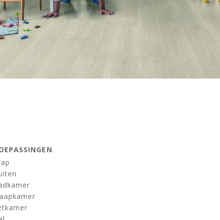
OEPASSINGEN
rap
uiten
adkamer
laapkamer
etkamer
al