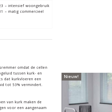
23 – intensief woongebruik
31 – matig commercieel
uidsremmer omdat de cellen
pgeluid tussen kurk- en
Nieuw!
ts dat kurkvloeren een
uid tot 53% vermindert.
ppen van kurk maken de
orgen voor een aangenaam