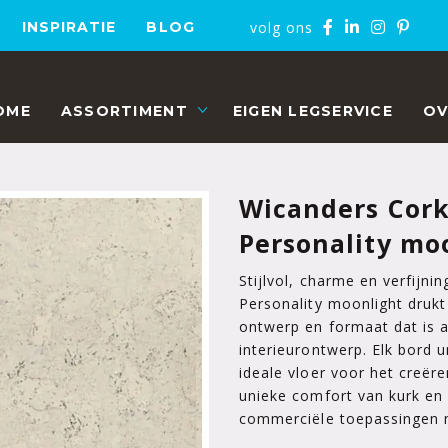
volg ons
INSPIRATIE
BLOG
OME
ASSORTIMENT
EIGEN LEGSERVICE
OV
Wicanders Cork
Personality mo
Stijlvol, charme en verfijn
Personality moonlight drukt 
ontwerp en formaat dat is 
interieurontwerp. Elk bord 
ideale vloer voor het creë
unieke comfort van kurk en 
commerciële toepassingen m