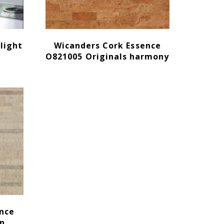
light
Wicanders Cork Essence
O821005 Originals harmony
ence
n