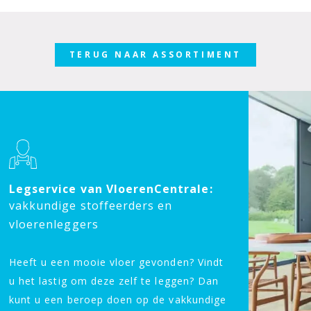
TERUG NAAR ASSORTIMENT
Legservice van VloerenCentrale:
vakkundige stoffeerders en
vloerenleggers
Heeft u een mooie vloer gevonden? Vindt
u het lastig om deze zelf te leggen? Dan
kunt u een beroep doen op de vakkundige