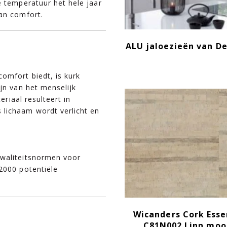
e temperatuur het hele jaar
van comfort.
ALU jaloezieën van De
omfort biedt, is kurk
jn van het menselijk
eriaal resulteert in
lichaam wordt verlicht en
kwaliteitsnormen voor
2000 potentiële
Wicanders Cork Ess
C81N002 Linn moo