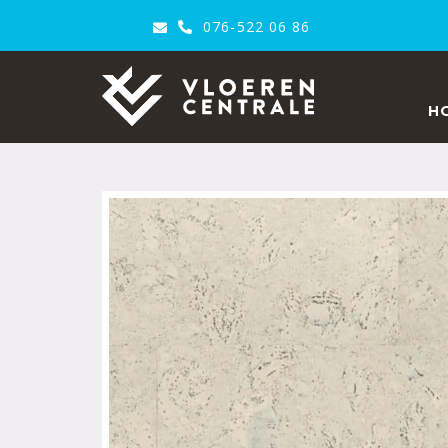
076-522 06 86
VloerenCentrale
H