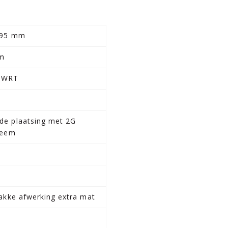
295 mm
mm
 WRT
de plaatsing met 2G
teem
lakke afwerking extra mat