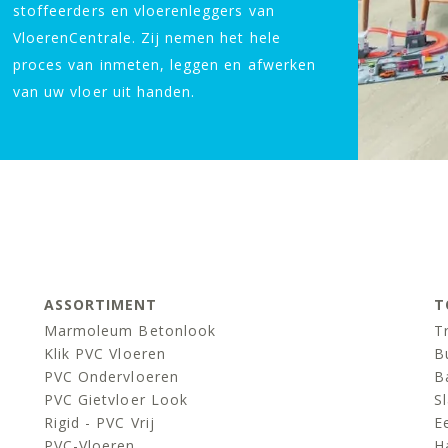
stoffeerders en vloerenleggers van
VloerenCentrale. Zij nemen het hele
proces van inmeten, leggen en afwerken
van uw vloer uit handen.
ASSORTIMENT
T
Marmoleum Betonlook
T
Klik PVC Vloeren
B
PVC Ondervloeren
B
PVC Gietvloer Look
S
Rigid - PVC Vrij
E
PVC-Vloeren
H