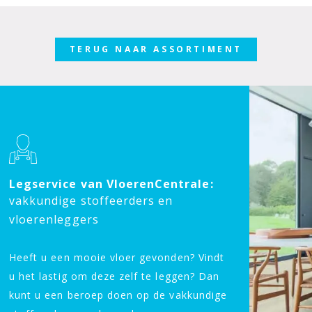
TERUG NAAR ASSORTIMENT
Legservice van VloerenCentrale:
vakkundige stoffeerders en
vloerenleggers
Heeft u een mooie vloer gevonden? Vindt
u het lastig om deze zelf te leggen? Dan
kunt u een beroep doen op de vakkundige