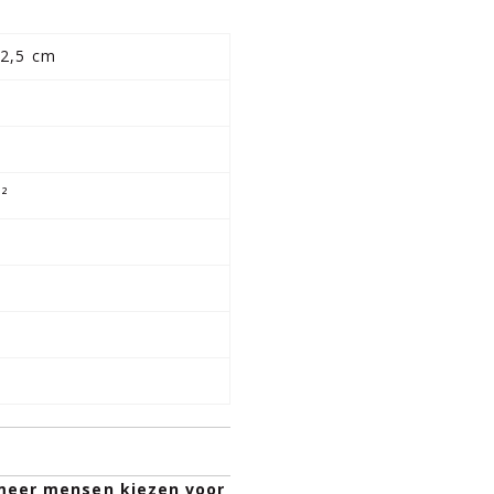
22,5 cm
m
²
 meer mensen kiezen voor