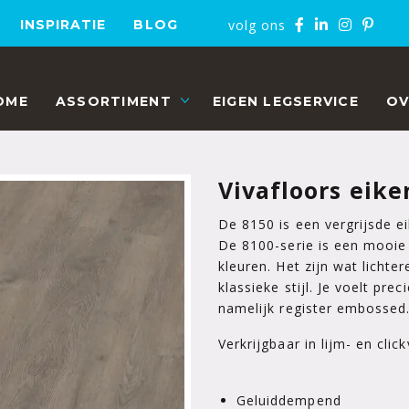
volg ons
INSPIRATIE
BLOG
OME
ASSORTIMENT
EIGEN LEGSERVICE
OV
Vivafloors eike
De 8150 is een vergrijsde ei
De 8100-serie is een mooie 
kleuren. Het zijn wat lichte
klassieke stijl. Je voelt prec
namelijk register embossed
Verkrijgbaar in lijm- en click
Geluiddempend