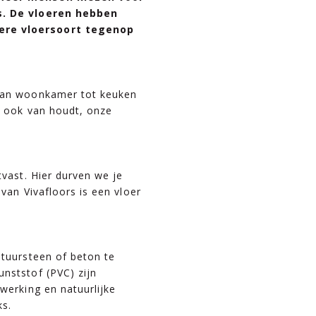
ls. De vloeren hebben
ere vloersoort tegenop
 Van woonkamer tot keuken
n ook van houdt, onze
tvast. Hier durven we je
 van Vivafloors is een vloer
atuursteen of beton te
nststof (PVC) zijn
werking en natuurlijke
ks.