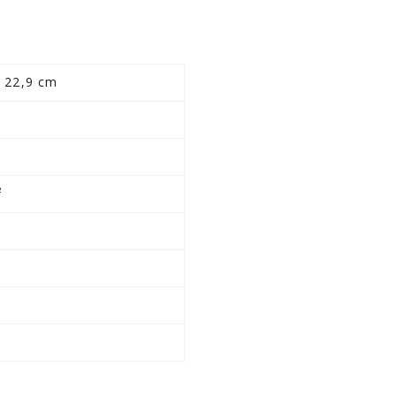
x 22,9 cm
m
²