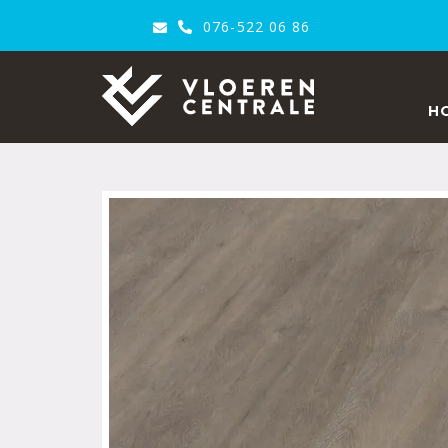
076-522 06 86
VloerenCentrale
H