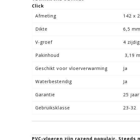
Click
Afmeting
142 x 
Dikte
6,5 m
V-groef
4 zijdig
Pakinhoud
3,19 m
Geschikt voor vloerverwarming
Ja
Waterbestendig
Ja
Garantie
25 jaar
Gebruiksklasse
23-32
PVC-vloeren zijn razend populair. Steeds