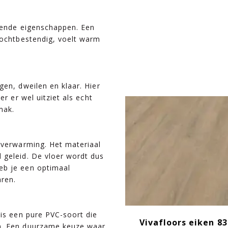
opende eigenschappen. Een
vochtbestendig, voelt warm
gen, dweilen en klaar. Hier
er er wel uitziet als echt
mak.
rverwarming. Het materiaal
 geleid. De vloer wordt dus
eb je een optimaal
ren.
 is een pure PVC-soort die
Vivafloors eiken 8
n. Een duurzame keuze waar