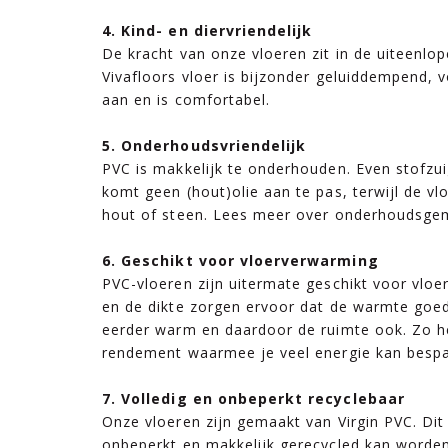
4. Kind- en diervriendelijk
De kracht van onze vloeren zit in de uiteenl
Vivafloors vloer is bijzonder geluiddempend, 
aan en is comfortabel.
5. Onderhoudsvriendelijk
PVC is makkelijk te onderhouden. Even stofzui
komt geen (hout)olie aan te pas, terwijl de vlo
hout of steen. Lees meer over onderhoudsge
6. Geschikt voor vloerverwarming
PVC-vloeren zijn uitermate geschikt voor vloe
en de dikte zorgen ervoor dat de warmte goed
eerder warm en daardoor de ruimte ook. Zo h
rendement waarmee je veel energie kan bespa
7. Volledig en onbeperkt recyclebaar
Onze vloeren zijn gemaakt van Virgin PVC. Dit
onbeperkt en makkelijk gerecycled kan worde