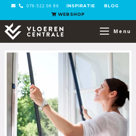
076-522 06 86
INSPIRATIE
BLOG
WEBSHOP
VloerenCentrale
Menu