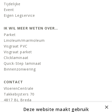
Tijdelijke
Event
Eigen Legservice
IK WIL MEER WETEN OVER…
Parket
Linoleum/marmoleum
Visgraat PVC
Visgraat parket
Clicklaminaat
Quick-Step laminaat
Binnenzonwering
CONTACT
VloerenCentrale
Takkebijsters 70
4817 BL Breda
×
T:
076-522 06 86
Deze website maakt gebruik
info@devloerencentrale.nl