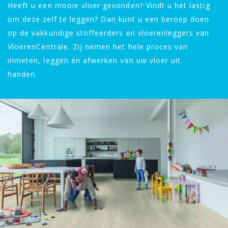
Heeft u een mooie vloer gevonden? Vindt u het lastig
om deze zelf te leggen? Dan kunt u een beroep doen
op de vakkundige stoffeerders en vloerenleggers van
VloerenCentrale. Zij nemen het hele proces van
inmeten, leggen en afwerken van uw vloer uit
handen.