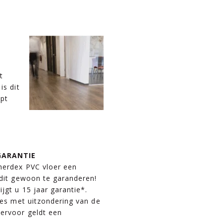
t
is dit
mpt
GARANTIE
herdex PVC vloer een
 dit gewoon te garanderen!
ijgt u 15 jaar garantie*.
ries met uitzondering van de
ervoor geldt een