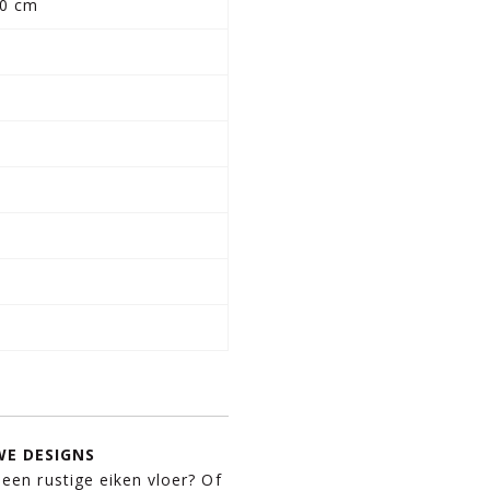
0 cm
m
E DESIGNS
 een rustige eiken vloer? Of