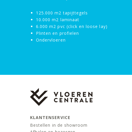
125.000 m2 tapijttegels
10.000 m2 laminaat
6.000 m2 pvc (click en loose lay)
Plinten en profielen
Ondervloeren
KLANTENSERVICE
Bestellen in de showroom
Afhalen en bezorgen