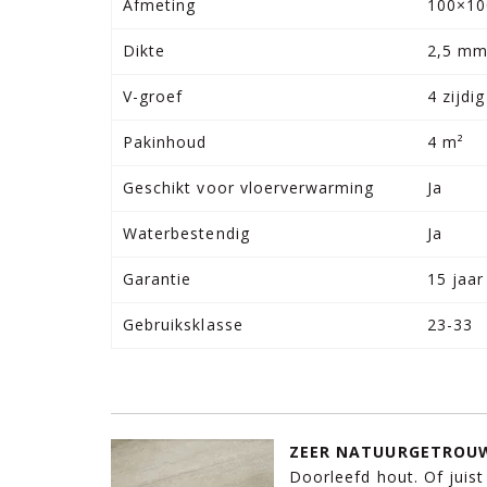
Afmeting
100×10
Dikte
2,5 m
V-groef
4 zijdig
Pakinhoud
4 m²
Geschikt voor vloerverwarming
Ja
Waterbestendig
Ja
Garantie
15 jaar
Gebruiksklasse
23-33
ZEER NATUURGETROUW
Doorleefd hout. Of juist