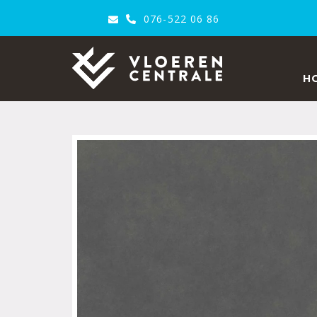
076-522 06 86
VloerenCentrale
H