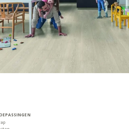
OEPASSINGEN
rap
uiten