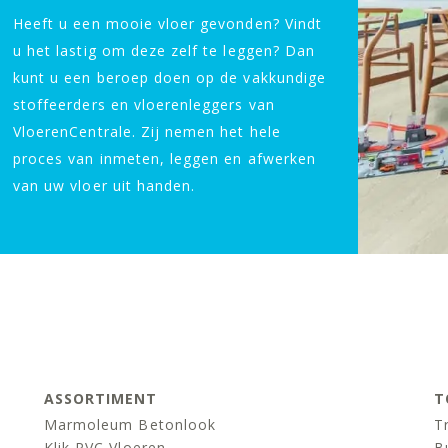
Heeft u een mooie vloer gevonden? Vindt
u het lastig om deze zelf te leggen? Dan
kunt u een beroep doen op de vakkundige
stoffeerders en vloerenleggers van
VloerenCentrale. Zij nemen het hele
proces van inmeten, leggen en afwerken
van uw vloer uit handen.
ASSORTIMENT
T
Marmoleum Betonlook
T
Klik PVC Vloeren
B