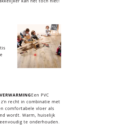
kkelijker kan het toch niet!
tis
te
e
RVERWARMING
Een PVC
 z’n recht in combinatie met
n comfortabele vloer als
md wordt. Warm, huiselijk
el eenvoudig te onderhouden.