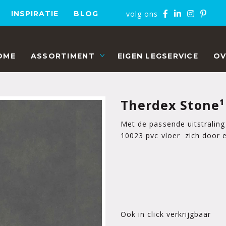
volg ons
INSPIRATIE
BLOG
OME
ASSORTIMENT
EIGEN LEGSERVICE
OV
Therdex Stone¹
Met de passende uitstraling
10023 pvc vloer zich door ee
Ook in click verkrijgbaar