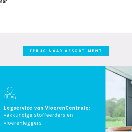
jaar
TERUG NAAR ASSORTIMENT
Legservice van VloerenCentrale:
vakkundige stoffeerders en
vloerenleggers