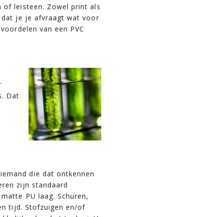
of leisteen. Zowel print als
 dat je je afvraagt wat voor
e voordelen van een PVC
r
s. Dat
iemand die dat ontkennen
eren zijn standaard
 matte PU laag. Schuren,
en tijd. Stofzuigen en/of