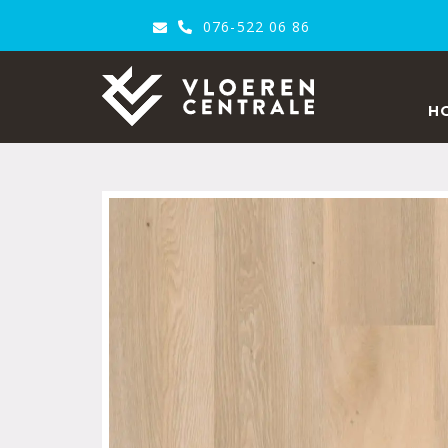
076-522 06 86
VloerenCentrale
H