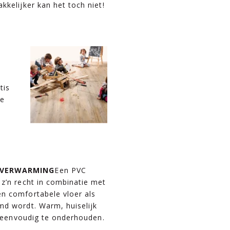
kkelijker kan het toch niet!
tis
te
e
RVERWARMING
Een PVC
 z’n recht in combinatie met
n comfortabele vloer als
md wordt. Warm, huiselijk
el eenvoudig te onderhouden.