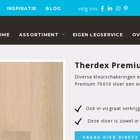
volg ons
INSPIRATIE
BLOG
OME
ASSORTIMENT
EIGEN LEGSERVICE
OV
Therdex Premi
Diverse kleurschakeringen 
Premium 70010 vloer een eig
Ook in visgraat verkri
Deze vloer is zowel in l
VRAAG HIER DIRECT