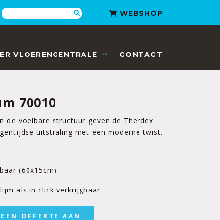
Zoeken
WEBSHOP
ER VLOERENCENTRALE
CONTACT
um 70010
en de voelbare structuur geven de Therdex
entijdse uitstraling met een moderne twist.
jgbaar (60x15cm)
ijm als in click verkrijgbaar
 EEN OFFERTE AAN