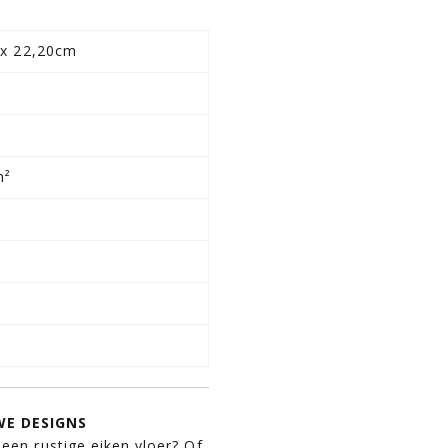
 x 22,20cm
m²
E DESIGNS
 een rustige eiken vloer? Of