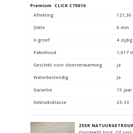
Premium CLICK C70010
Afmeting
121,30
Dikte
6 mm
V-groef
4 zijdig
Pakinhoud
1,617 
Geschikt voor vloerverwarming
Ja
Waterbestendig
Ja
Garantie
15 jaar
Gebruiksklasse
23-33
ZEER NATUURGETROUW
Doorleefd hout. Of juist