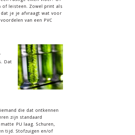
of leisteen. Zowel print als
 dat je je afvraagt wat voor
e voordelen van een PVC
r
s. Dat
iemand die dat ontkennen
eren zijn standaard
 matte PU laag. Schuren,
en tijd. Stofzuigen en/of