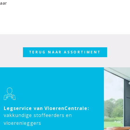
jaar
TERUG NAAR ASSORTIMENT
Legservice van VloerenCentrale:
vakkundige stoffeerders en
vloerenleggers