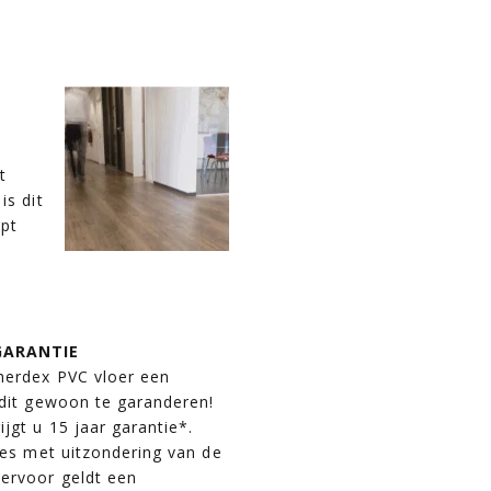
t
is dit
mpt
GARANTIE
herdex PVC vloer een
 dit gewoon te garanderen!
ijgt u 15 jaar garantie*.
ries met uitzondering van de
ervoor geldt een