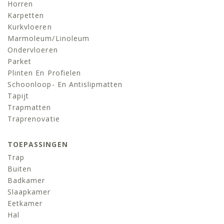
Horren
Karpetten
Kurkvloeren
Marmoleum/linoleum
Ondervloeren
Parket
Plinten En Profielen
Schoonloop- En Antislipmatten
Tapijt
Trapmatten
Traprenovatie
TOEPASSINGEN
Trap
Buiten
Badkamer
Slaapkamer
Eetkamer
Hal