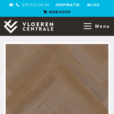
076-522 06 86
INSPIRATIE
BLOG
WEBSHOP
VloerenCentrale
Menu