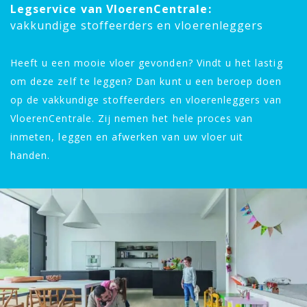
Legservice van VloerenCentrale:
vakkundige stoffeerders en vloerenleggers
Heeft u een mooie vloer gevonden? Vindt u het lastig
om deze zelf te leggen? Dan kunt u een beroep doen
op de vakkundige stoffeerders en vloerenleggers van
VloerenCentrale. Zij nemen het hele proces van
inmeten, leggen en afwerken van uw vloer uit
handen.