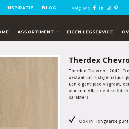
volg ons
INSPIRATIE
BLOG
OME
ASSORTIMENT
EIGEN LEGSERVICE
OV
Therdex Chevr
Therdex Chevron 12042; Cre
bestaat uit rustige natuurlij
Een eigentijdse visgraat, e
planken. Alle drie dezelfde
karakters.
Ook in Hongaarse punt-