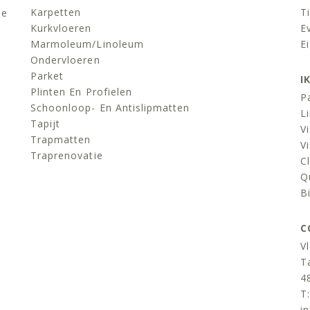
Karpetten
Ti
de
Kurkvloeren
E
Marmoleum/linoleum
E
Ondervloeren
Parket
I
Plinten En Profielen
P
Schoonloop- En Antislipmatten
L
Tapijt
V
Trapmatten
V
Traprenovatie
C
Q
B
C
V
T
4
T
i