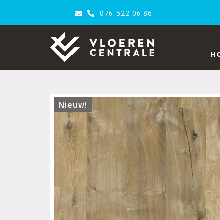
076-522 06 86
VloerenCentrale
H
Nieuw!