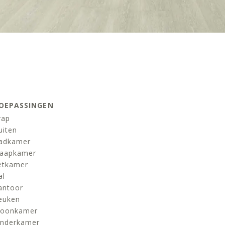
OEPASSINGEN
rap
uiten
adkamer
laapkamer
etkamer
al
antoor
euken
oonkamer
inderkamer