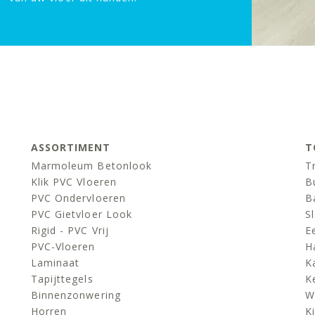
ASSORTIMENT
T
Marmoleum Betonlook
T
Klik PVC Vloeren
B
PVC Ondervloeren
B
PVC Gietvloer Look
S
Rigid - PVC Vrij
E
PVC-Vloeren
H
Laminaat
K
Tapijttegels
K
Binnenzonwering
W
Horren
K