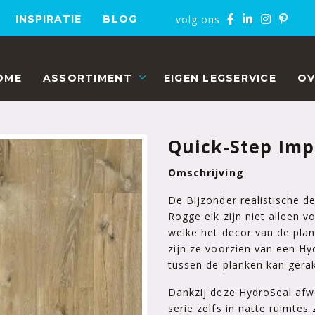
volg ons
INSPIRATIE
BLOG
OME
ASSORTIMENT
EIGEN LEGSERVICE
OV
Quick-Step Imp
Omschrijving
De Bijzonder realistische d
Rogge eik zijn niet alleen 
welke het decor van de plan
zijn ze voorzien van een H
tussen de planken kan gera
Dankzij deze HydroSeal afw
serie zelfs in natte ruimte