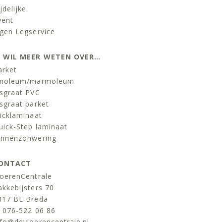
jdelijke
vent
igen Legservice
K WIL MEER WETEN OVER…
arket
inoleum/marmoleum
isgraat PVC
isgraat parket
licklaminaat
uick-Step laminaat
innenzonwering
ONTACT
loerenCentrale
akkebijsters 70
817 BL Breda
:
076-522 06 86
nfo@devloerencentrale.nl