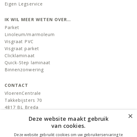
Eigen Legservice
IK WIL MEER WETEN OVER…
Parket
Linoleum/marmoleum
Visgraat PVC
Visgraat parket
Clicklaminaat
Quick-Step laminaat
Binnenzonwering
CONTACT
VloerenCentrale
Takkebijsters 70
4817 BL Breda
×
T:
076-522 06 86
Deze website maakt gebruik
info@devloerencentrale.nl
van cookies.
Deze website gebruikt cookies om uw gebruikerservaring te