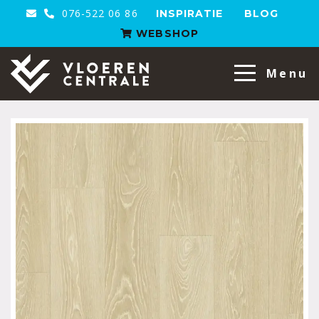
076-522 06 86
INSPIRATIE
BLOG
WEBSHOP
VloerenCentrale
Menu