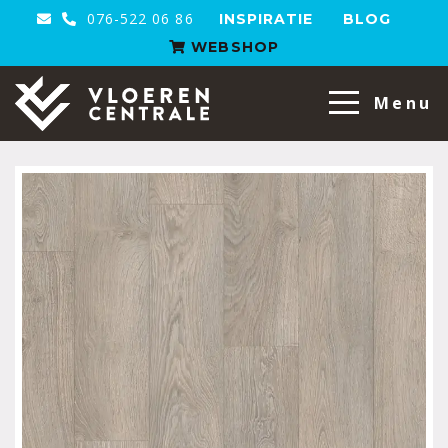
076-522 06 86
INSPIRATIE
BLOG
WEBSHOP
VloerenCentrale
Menu