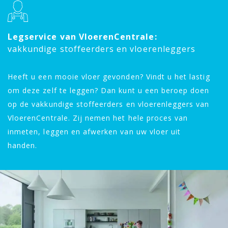
Legservice van VloerenCentrale:
vakkundige stoffeerders en vloerenleggers
Heeft u een mooie vloer gevonden? Vindt u het lastig
om deze zelf te leggen? Dan kunt u een beroep doen
op de vakkundige stoffeerders en vloerenleggers van
VloerenCentrale. Zij nemen het hele proces van
inmeten, leggen en afwerken van uw vloer uit
handen.