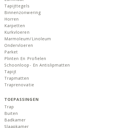
Tapijttegels
Binnenzonwering
Horren
Karpetten
Kurkvloeren
Marmoleum/linoleum
Ondervloeren
Parket
Plinten En Profielen
Schoonloop- En Antislipmatten
Tapijt
Trapmatten
Traprenovatie
TOEPASSINGEN
Trap
Buiten
Badkamer
Slaapkamer