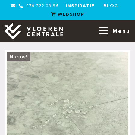
076-522 06 86
INSPIRATIE
BLOG
WEBSHOP
VloerenCentrale
Menu
Nieuw!