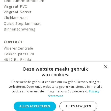
Linoleum/marmoleum
Visgraat PVC
Visgraat parket
Clicklaminaat
Quick-Step laminaat
Binnenzonwering
CONTACT
VloerenCentrale
Takkebijsters 70
4817 BL Breda
×
T:
076-522 06 86
Deze website maakt gebruik
info@devloerencentrale.nl
van cookies.
Deze website gebruikt cookies om uw gebruikerservaring te
volg ons
verbeteren. Door onze website te gebruiken, stemt u in met alle
cookies in overeenstemming met ons Cookiebeleid.
Privacy
Statement
VloerenCentrale © 2026 ALL RIGHTS RESERVED. –
Privacy
ALLES ACCEPTEREN
ALLES AFWIJZEN
Statement
–
Algemene voorwaarden