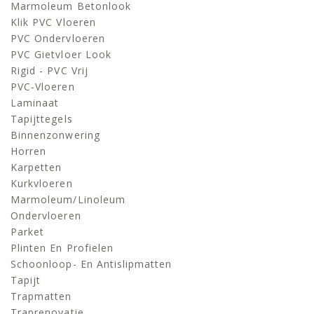
Marmoleum Betonlook
Klik PVC Vloeren
PVC Ondervloeren
PVC Gietvloer Look
Rigid - PVC Vrij
PVC-Vloeren
Laminaat
Tapijttegels
Binnenzonwering
Horren
Karpetten
Kurkvloeren
Marmoleum/linoleum
Ondervloeren
Parket
Plinten En Profielen
Schoonloop- En Antislipmatten
Tapijt
Trapmatten
Traprenovatie