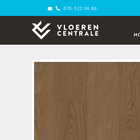
076-522 06 86
VloerenCentrale
H