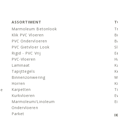
ASSORTIMENT
T
Marmoleum Betonlook
T
Klik PVC Vloeren
B
PVC Ondervloeren
B
PVC Gietvloer Look
S
Rigid - PVC Vrij
E
PVC-Vloeren
H
Laminaat
K
Tapijttegels
K
Binnenzonwering
W
Horren
K
Karpetten
Ti
de
Kurkvloeren
E
Marmoleum/linoleum
E
Ondervloeren
Parket
I