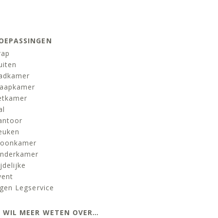
OEPASSINGEN
rap
uiten
adkamer
laapkamer
etkamer
al
antoor
euken
oonkamer
inderkamer
jdelijke
vent
igen Legservice
K WIL MEER WETEN OVER…