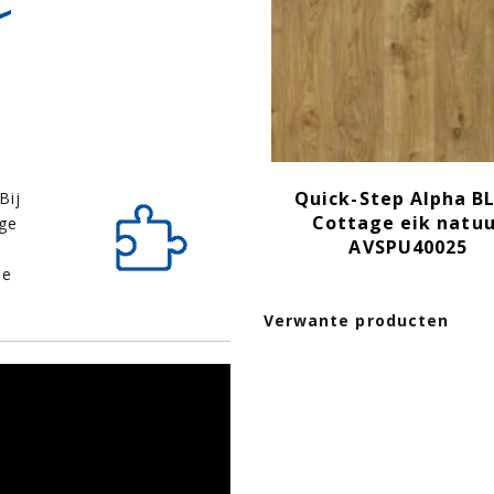
Quick-Step Alpha B
Bij
Cottage eik natuu
ige
AVSPU40025
de
Verwante producten