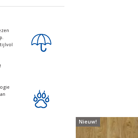
ezen
p.
ijlvol
!
logie
dan
Nieuw!