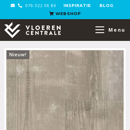
076-522 06 86
INSPIRATIE
BLOG
WEBSHOP
VloerenCentrale
Menu
Nieuw!