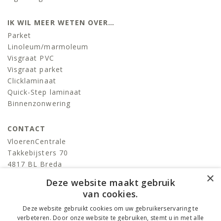
IK WIL MEER WETEN OVER…
Parket
Linoleum/marmoleum
Visgraat PVC
Visgraat parket
Clicklaminaat
Quick-Step laminaat
Binnenzonwering
CONTACT
VloerenCentrale
Takkebijsters 70
4817 BL Breda
×
T:
076-522 06 86
Deze website maakt gebruik
info@devloerencentrale.nl
van cookies.
Deze website gebruikt cookies om uw gebruikerservaring te
volg ons
verbeteren. Door onze website te gebruiken, stemt u in met alle