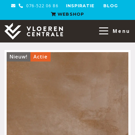
076-522 06 86
INSPIRATIE
BLOG
WEBSHOP
VloerenCentrale
Menu
Nieuw!
Actie