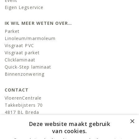
Event
Eigen Legservice
IK WIL MEER WETEN OVER…
Parket
Linoleum/marmoleum
Visgraat PVC
Visgraat parket
Clicklaminaat
Quick-Step laminaat
Binnenzonwering
CONTACT
VloerenCentrale
Takkebijsters 70
4817 BL Breda
×
T:
076-522 06 86
Deze website maakt gebruik
info@devloerencentrale.nl
van cookies.