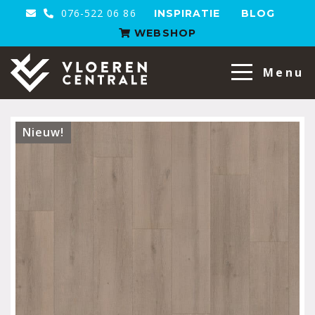
076-522 06 86
INSPIRATIE
BLOG
WEBSHOP
VloerenCentrale
Menu
Nieuw!