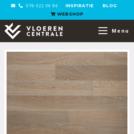
076-522 06 86
INSPIRATIE
BLOG
WEBSHOP
VloerenCentrale
Menu