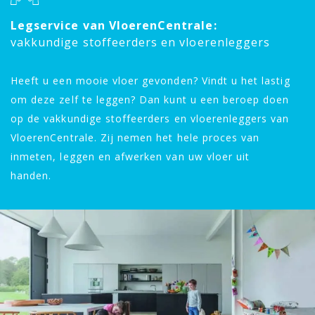
Legservice van VloerenCentrale:
vakkundige stoffeerders en vloerenleggers
Heeft u een mooie vloer gevonden? Vindt u het lastig
om deze zelf te leggen? Dan kunt u een beroep doen
op de vakkundige stoffeerders en vloerenleggers van
VloerenCentrale. Zij nemen het hele proces van
inmeten, leggen en afwerken van uw vloer uit
handen.