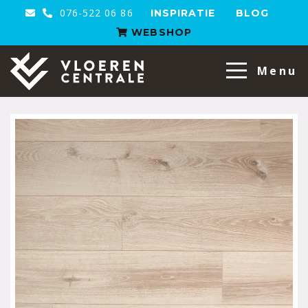
076-522 06 86
INSPIRATIE
BLOG
WEBSHOP
VloerenCentrale
Menu