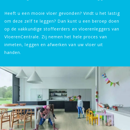
Heeft u een mooie vloer gevonden? Vindt u het lastig
om deze zelf te leggen? Dan kunt u een beroep doen
op de vakkundige stoffeerders en vloerenleggers van
VloerenCentrale. Zij nemen het hele proces van
inmeten, leggen en afwerken van uw vloer uit
handen.