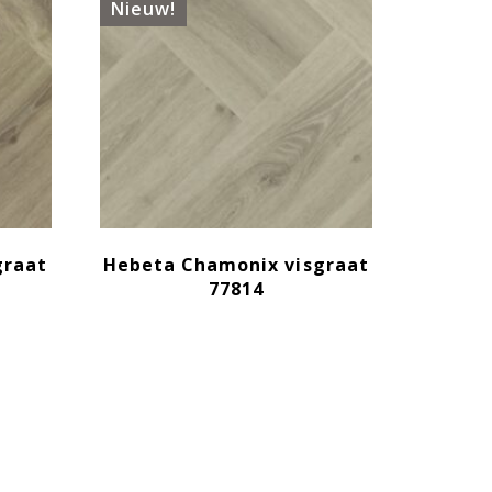
Nieuw!
graat
Hebeta Chamonix visgraat
77814