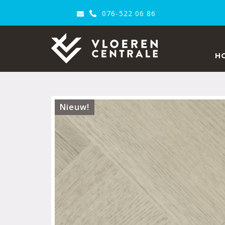
076-522 06 86
VloerenCentrale
H
Nieuw!