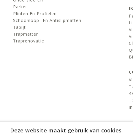
Parket
I
Plinten En Profielen
P
Schoonloop- En Antislipmatten
L
Tapijt
V
Trapmatten
V
Traprenovatie
C
Q
B
C
V
T
4
T
i
v
Deze website maakt gebruik van cookies.