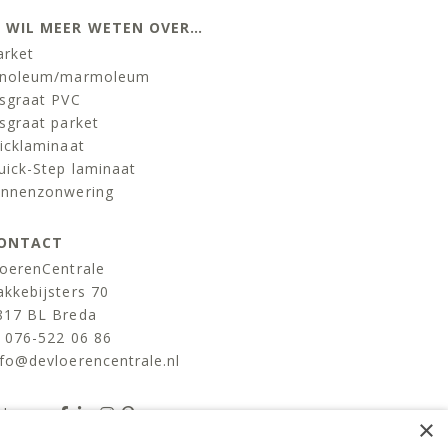
K WIL MEER WETEN OVER…
arket
inoleum/marmoleum
isgraat PVC
isgraat parket
licklaminaat
uick-Step laminaat
innenzonwering
ONTACT
loerenCentrale
akkebijsters 70
817 BL Breda
:
076-522 06 86
nfo@devloerencentrale.nl
olg ons
×