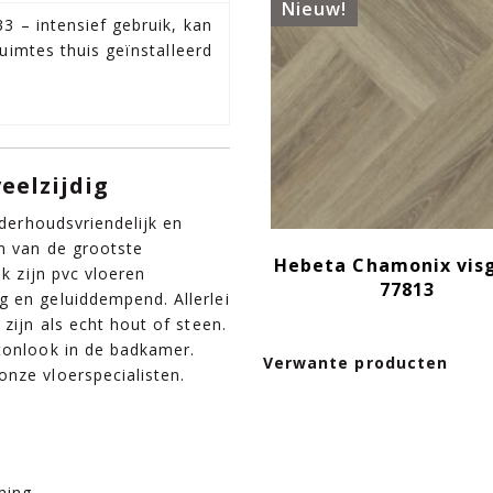
Nieuw!
33 – intensief gebruik, kan
 ruimtes thuis geïnstalleerd
veelzijdig
nderhoudsvriendelijk en
n van de grootste
Hebeta Chamonix vis
ok zijn pvc vloeren
77813
g en geluiddempend. Allerlei
zijn als echt hout of steen.
etonlook in de badkamer.
Verwante producten
nze vloerspecialisten.
ming