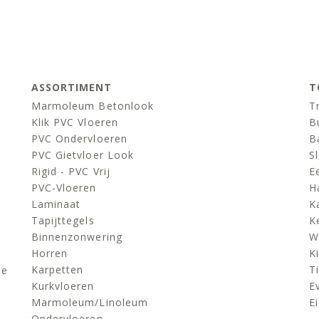
ASSORTIMENT
T
Marmoleum Betonlook
T
Klik PVC Vloeren
B
PVC Ondervloeren
B
PVC Gietvloer Look
S
Rigid - PVC Vrij
E
PVC-Vloeren
H
Laminaat
K
Tapijttegels
K
Binnenzonwering
W
Horren
K
Karpetten
Ti
de
Kurkvloeren
E
Marmoleum/linoleum
E
Ondervloeren