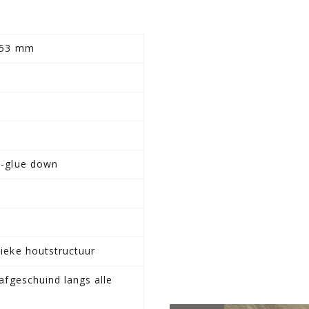
153 mm
²
k-glue down
ieke houtstructuur
 afgeschuind langs alle