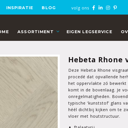
volg ons
INSPIRATIE
BLOG
OME
ASSORTIMENT
EIGEN LEGSERVICE
OV
Hebeta Rhone v
Deze Hebeta Rhone visgraat
procedé dat opvallende her
het oppervlakte zó bewerkt 
komt in de bovenlaag. Je vo
onregelmatigheden. Bovendi
typische ‘kunststof’ glans v
héél dichtbij kijken om te 
vloer met houtstructuur.
ftalaatvrij