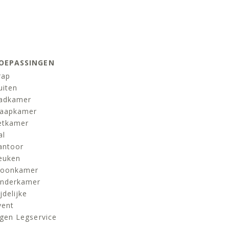
OEPASSINGEN
rap
uiten
adkamer
laapkamer
etkamer
al
antoor
euken
oonkamer
inderkamer
jdelijke
vent
igen Legservice