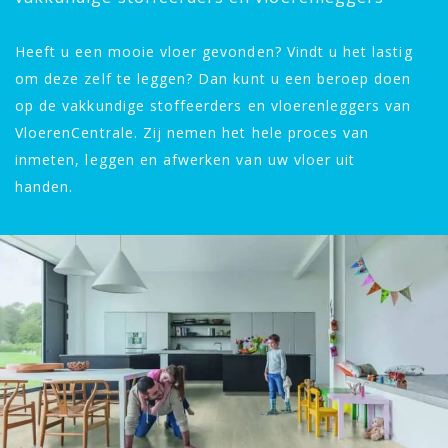
Heeft u een mooie vloer gevonden? Vindt u het lastig
om deze zelf te leggen? Dan kunt u een beroep doen
op de vakkundige stoffeerders en vloerenleggers van
VloerenCentrale. Zij nemen het hele proces van
inmeten, leggen en afwerken van uw vloer uit
handen.