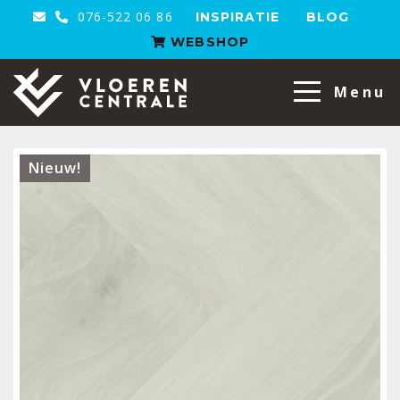
076-522 06 86
INSPIRATIE
BLOG
WEBSHOP
VloerenCentrale
Menu
Nieuw!