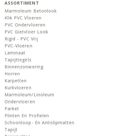
ASSORTIMENT
Marmoleum Betonlook
Klik PVC Vloeren
PVC Ondervloeren
PVC Gietvloer Look
Rigid - PVC Vrij
PVC-Vloeren
Laminaat
Tapijttegels
Binnenzonwering
Horren
Karpetten
Kurkvloeren
Marmoleum/linoleum
Ondervloeren
Parket
Plinten En Profielen
Schoonloop- En Antislipmatten
Tapijt