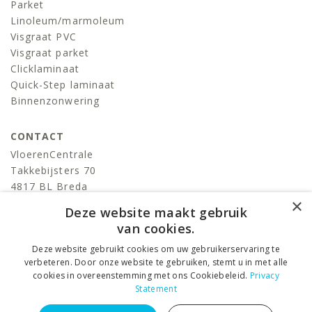
Parket
Linoleum/marmoleum
Visgraat PVC
Visgraat parket
Clicklaminaat
Quick-Step laminaat
Binnenzonwering
CONTACT
VloerenCentrale
Takkebijsters 70
4817 BL Breda
×
T:
076-522 06 86
Deze website maakt gebruik
info@devloerencentrale.nl
van cookies.
Deze website gebruikt cookies om uw gebruikerservaring te
volg ons
verbeteren. Door onze website te gebruiken, stemt u in met alle
cookies in overeenstemming met ons Cookiebeleid.
Privacy
Statement
VloerenCentrale © 2026 ALL RIGHTS RESERVED. –
Privacy