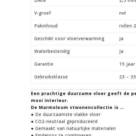
Dikte
2,5 m
V-groef
nvt
Pakinhoud
rollen
Geschikt voor vloerverwarming
Ja
Waterbestendig
Ja
Garantie
15 jaar
Gebruiksklasse
23 – 33
Een prachtige duurzame vloer geeft de pe
mooi interieur.
De Marmoleum vtwonencollectie is …
● De duurzaamste vlakke vloer
● CO2-neutraal geproduceerd
● Gemaakt van natuurlijke materialen
● Eindeloos te combineren