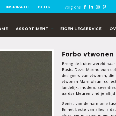
volg ons
INSPIRATIE
BLOG
OME
ASSORTIMENT
EIGEN LEGSERVICE
OV
Forbo vtwonen 
Breng de buitenwereld naa
Basic. Deze Marmoleum coll
designers van vtwonen, die
vtwonen Marmoleum collectie
landelijk, modern, seventies
aardse kleuren vind je altij
Geniet van de harmonie tus
En het beste van alles is d
vloer, we er gewoon een n