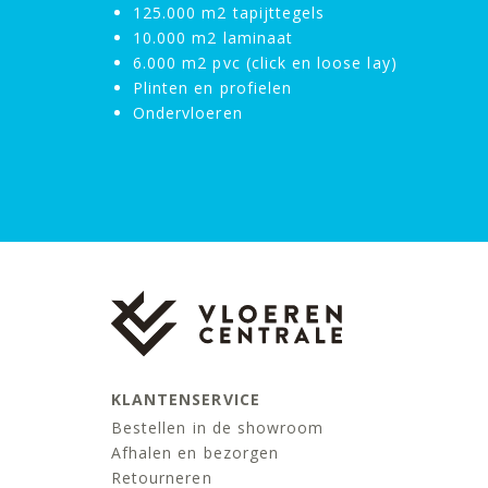
125.000 m2 tapijttegels
10.000 m2 laminaat
6.000 m2 pvc (click en loose lay)
Plinten en profielen
Ondervloeren
KLANTENSERVICE
Bestellen in de showroom
Afhalen en bezorgen
Retourneren