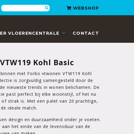
Zoeken
WEBSHOP
ER VLOERENCENTRALE
CONTACT
VTW119 Kohl Basic
r binnen met Forbo vtwonen VTW119 Kohl
ectie is zorgvuldig samengesteld door de
 de nieuwste trends in wonen belichamen. De
 past perfect bij elke woonstijl, of het nu
 of strak is. Met een palet van 20 prachtige,
d de ideale match.
sen design en duurzaamheid onder je voeten.
at aan het einde van de levensduur van de
ieuwe van maken.