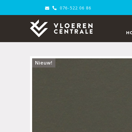
076-522 06 86
VloerenCentrale
H
Nieuw!