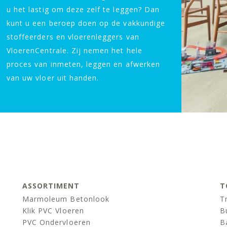
u het lastig om deze zelf te leggen? Dan
kunt u een beroep doen op de vakkundige
stoffeerders en vloerenleggers van
VloerenCentrale. Zij nemen het hele
proces van inmeten, leggen en afwerken
van uw vloer uit handen.
ASSORTIMENT
T
Marmoleum Betonlook
T
Klik PVC Vloeren
B
PVC Ondervloeren
B