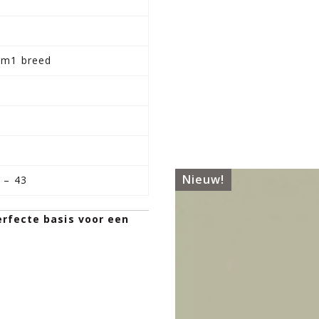
m
 2m1 breed
Nieuw!
 – 43
rfecte basis voor een