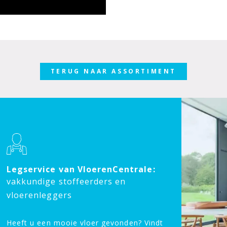
TERUG NAAR ASSORTIMENT
Legservice van VloerenCentrale:
vakkundige stoffeerders en
vloerenleggers
Heeft u een mooie vloer gevonden? Vindt