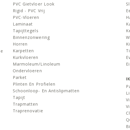
PVC Gietvloer Look
S
Rigid - PVC Vrij
E
PVC-Vloeren
H
Laminaat
K
Tapijttegels
K
Binnenzonwering
W
Horren
K
Karpetten
Ti
de
Kurkvloeren
E
Marmoleum/linoleum
E
Ondervloeren
Parket
I
Plinten En Profielen
P
Schoonloop- En Antislipmatten
L
Tapijt
V
Trapmatten
V
Traprenovatie
C
Q
B