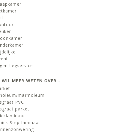
laapkamer
etkamer
al
antoor
euken
oonkamer
inderkamer
jdelijke
vent
igen Legservice
K WIL MEER WETEN OVER…
arket
inoleum/marmoleum
isgraat PVC
isgraat parket
licklaminaat
uick-Step laminaat
innenzonwering