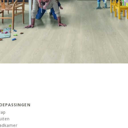
OEPASSINGEN
rap
uiten
adkamer