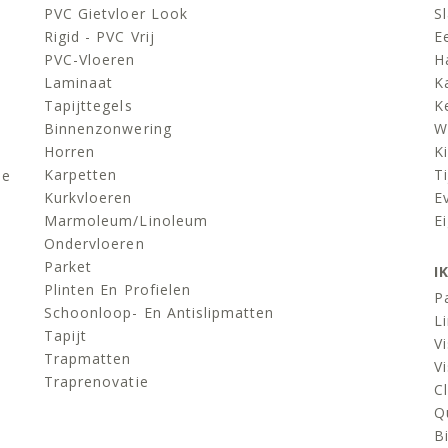
PVC Gietvloer Look
S
Rigid - PVC Vrij
E
PVC-Vloeren
H
Laminaat
K
Tapijttegels
K
Binnenzonwering
W
Horren
K
Karpetten
Ti
de
Kurkvloeren
E
Marmoleum/linoleum
E
Ondervloeren
Parket
I
Plinten En Profielen
P
Schoonloop- En Antislipmatten
L
Tapijt
V
Trapmatten
V
Traprenovatie
C
Q
B