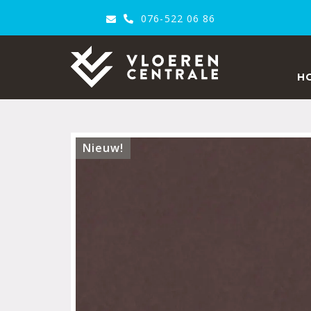
076-522 06 86
VloerenCentrale
H
Nieuw!