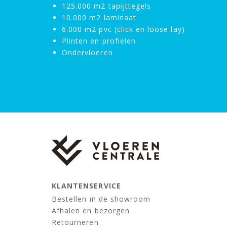
125.000 m2 tapijttegels
10.000 m2 laminaat
6.000 m2 pvc (click en loose lay)
Plinten en profielen
Ondervloeren
KLANTENSERVICE
Bestellen in de showroom
Afhalen en bezorgen
Retourneren