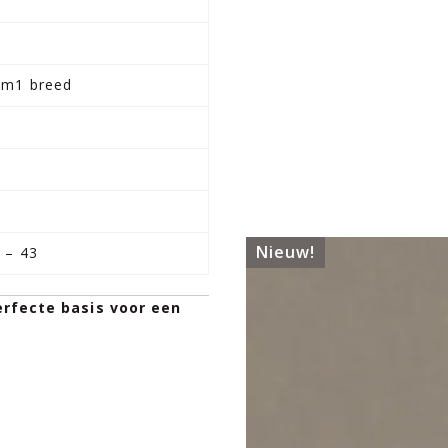
m
 2m1 breed
Nieuw!
 – 43
rfecte basis voor een