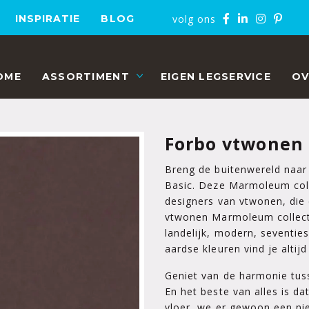
volg ons
INSPIRATIE
BLOG
OME
ASSORTIMENT
EIGEN LEGSERVICE
OV
Forbo vtwonen 
Breng de buitenwereld naa
Basic. Deze Marmoleum coll
designers van vtwonen, die
vtwonen Marmoleum collectie
landelijk, modern, seventies
aardse kleuren vind je altij
Geniet van de harmonie tus
En het beste van alles is d
vloer, we er gewoon een n