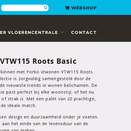
Zoeken
WEBSHOP
ER VLOERENCENTRALE
CONTACT
VTW115 Roots Basic
r binnen met Forbo vtwonen VTW115 Roots
ectie is zorgvuldig samengesteld door de
 de nieuwste trends in wonen belichamen. De
 past perfect bij elke woonstijl, of het nu
 of strak is. Met een palet van 20 prachtige,
d de ideale match.
sen design en duurzaamheid onder je voeten.
at aan het einde van de levensduur van de
ieuwe van maken.