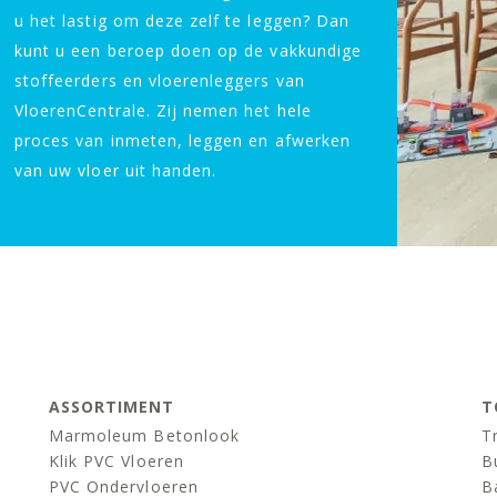
u het lastig om deze zelf te leggen? Dan
kunt u een beroep doen op de vakkundige
stoffeerders en vloerenleggers van
VloerenCentrale. Zij nemen het hele
proces van inmeten, leggen en afwerken
van uw vloer uit handen.
ASSORTIMENT
T
Marmoleum Betonlook
T
Klik PVC Vloeren
B
PVC Ondervloeren
B