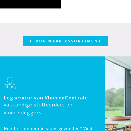
TERUG NAAR ASSORTIMENT
Legservice van VloerenCentrale:
vakkundige stoffeerders en
vloerenleggers
Heeft u een mooie vloer gevonden? Vindt