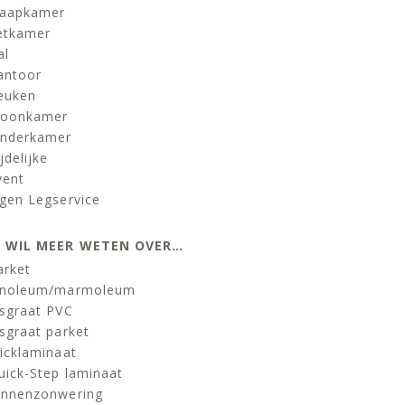
laapkamer
etkamer
al
antoor
euken
oonkamer
inderkamer
jdelijke
vent
igen Legservice
K WIL MEER WETEN OVER…
arket
inoleum/marmoleum
isgraat PVC
isgraat parket
licklaminaat
uick-Step laminaat
innenzonwering