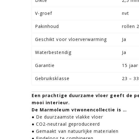
Dikte
2,5 m
V-groef
nvt
Pakinhoud
rollen
Geschikt voor vloerverwarming
Ja
Waterbestendig
Ja
Garantie
15 jaar
Gebruiksklasse
23 – 33
Een prachtige duurzame vloer geeft de pe
mooi interieur.
De Marmoleum vtwonencollectie is …
● De duurzaamste vlakke vloer
● CO2-neutraal geproduceerd
● Gemaakt van natuurlijke materialen
● Eindeloos te combineren