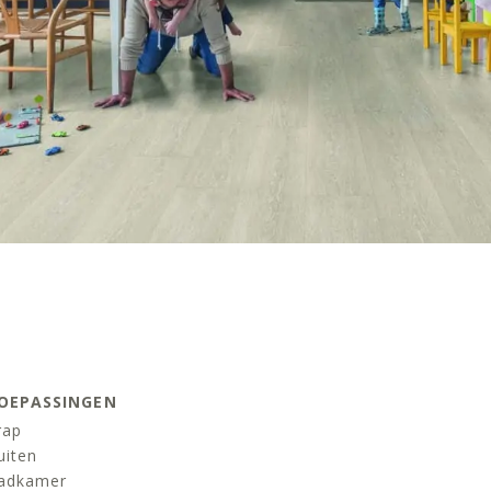
OEPASSINGEN
rap
uiten
adkamer