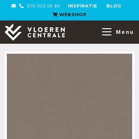
076-522 06 86
INSPIRATIE
BLOG
WEBSHOP
VloerenCentrale
Menu