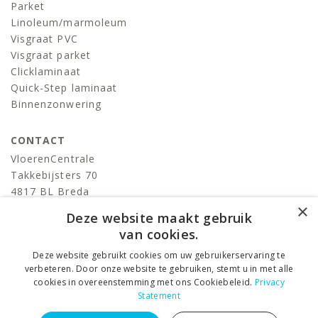
Parket
Linoleum/marmoleum
Visgraat PVC
Visgraat parket
Clicklaminaat
Quick-Step laminaat
Binnenzonwering
CONTACT
VloerenCentrale
Takkebijsters 70
4817 BL Breda
×
T:
076-522 06 86
Deze website maakt gebruik
info@devloerencentrale.nl
van cookies.
Deze website gebruikt cookies om uw gebruikerservaring te
volg ons
verbeteren. Door onze website te gebruiken, stemt u in met alle
cookies in overeenstemming met ons Cookiebeleid.
Privacy
Statement
VloerenCentrale © 2026 ALL RIGHTS RESERVED. –
Privacy