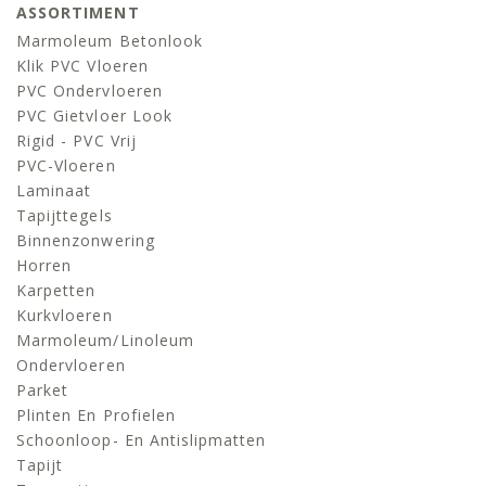
ASSORTIMENT
Marmoleum Betonlook
Klik PVC Vloeren
PVC Ondervloeren
PVC Gietvloer Look
Rigid - PVC Vrij
PVC-Vloeren
Laminaat
Tapijttegels
Binnenzonwering
Horren
Karpetten
Kurkvloeren
Marmoleum/linoleum
Ondervloeren
Parket
Plinten En Profielen
Schoonloop- En Antislipmatten
Tapijt