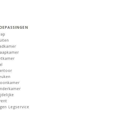
OEPASSINGEN
rap
uiten
adkamer
laapkamer
etkamer
al
antoor
euken
oonkamer
inderkamer
jdelijke
vent
igen Legservice