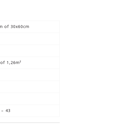
m of 30x60cm
m
 of 1,26m²
 – 43