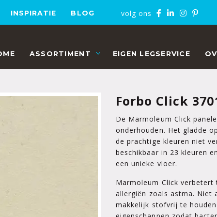
volg ons
INSPIRATIE
BLOG
OME
ASSORTIMENT
EIGEN LEGSERVICE
OV
Forbo Click 37
De Marmoleum Click panelen
onderhouden. Het gladde op
de prachtige kleuren niet v
beschikbaar in 23 kleuren e
een unieke vloer.
Marmoleum Click verbetert
allergiën zoals astma. Niet 
makkelijk stofvrij te houde
eigenschappen zodat bacter