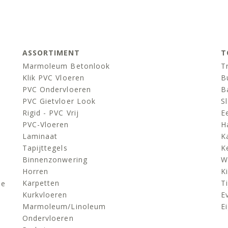
ASSORTIMENT
T
Marmoleum Betonlook
T
Klik PVC Vloeren
B
PVC Ondervloeren
B
PVC Gietvloer Look
S
Rigid - PVC Vrij
E
PVC-Vloeren
H
Laminaat
K
Tapijttegels
K
Binnenzonwering
W
Horren
K
Karpetten
Ti
de
Kurkvloeren
E
Marmoleum/linoleum
E
Ondervloeren