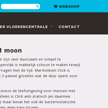
Zoeken
WEBSHOP
ER VLOERENCENTRALE
CONTACT
01 moon
 zijn zeer duurzaam en simpel te
pervlak is makkelijk schoon te maken terwijl
ervagen met de tijd. Marmoleum Click is
n 3 paneel groottes wat de deur opent voor
 tevens de leefomgeving voor mensen met
alleen is Click anti-statisch (en daarmee
n) maar bevat het ook de bacteriostatische
iën geen kans krijgen.