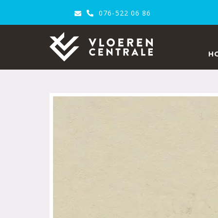
076-522 06 86
VloerenCentrale
H