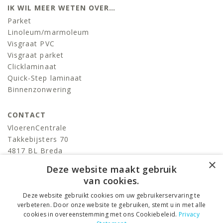
IK WIL MEER WETEN OVER…
Parket
Linoleum/marmoleum
Visgraat PVC
Visgraat parket
Clicklaminaat
Quick-Step laminaat
Binnenzonwering
CONTACT
VloerenCentrale
Takkebijsters 70
4817 BL Breda
×
T:
076-522 06 86
Deze website maakt gebruik
info@devloerencentrale.nl
van cookies.
Deze website gebruikt cookies om uw gebruikerservaring te
volg ons
verbeteren. Door onze website te gebruiken, stemt u in met alle
cookies in overeenstemming met ons Cookiebeleid.
Privacy