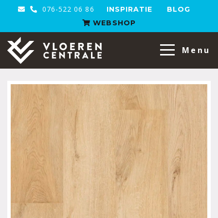
076-522 06 86
INSPIRATIE
BLOG
WEBSHOP
VloerenCentrale
Menu