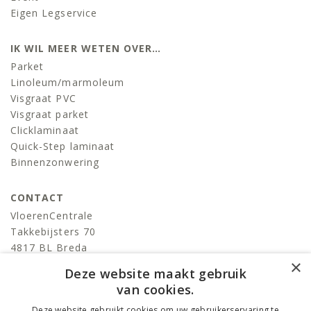
Eigen Legservice
IK WIL MEER WETEN OVER…
Parket
Linoleum/marmoleum
Visgraat PVC
Visgraat parket
Clicklaminaat
Quick-Step laminaat
Binnenzonwering
CONTACT
VloerenCentrale
Takkebijsters 70
4817 BL Breda
×
T:
076-522 06 86
Deze website maakt gebruik
info@devloerencentrale.nl
van cookies.
Deze website gebruikt cookies om uw gebruikerservaring te