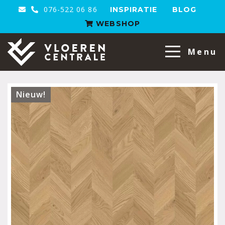
076-522 06 86
INSPIRATIE
BLOG
WEBSHOP
VloerenCentrale
Menu
Nieuw!