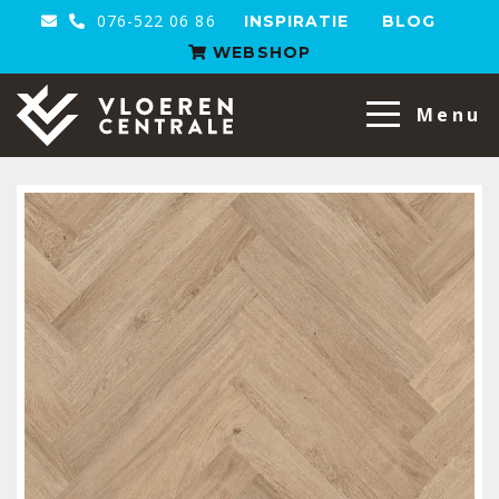
076-522 06 86
INSPIRATIE
BLOG
WEBSHOP
VloerenCentrale
Menu