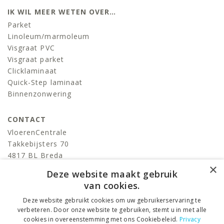
IK WIL MEER WETEN OVER…
Parket
Linoleum/marmoleum
Visgraat PVC
Visgraat parket
Clicklaminaat
Quick-Step laminaat
Binnenzonwering
CONTACT
VloerenCentrale
Takkebijsters 70
4817 BL Breda
×
T:
076-522 06 86
Deze website maakt gebruik
info@devloerencentrale.nl
van cookies.
Deze website gebruikt cookies om uw gebruikerservaring te
volg ons
verbeteren. Door onze website te gebruiken, stemt u in met alle
cookies in overeenstemming met ons Cookiebeleid.
Privacy