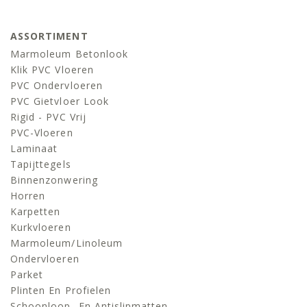
ASSORTIMENT
Marmoleum Betonlook
Klik PVC Vloeren
PVC Ondervloeren
PVC Gietvloer Look
Rigid - PVC Vrij
PVC-Vloeren
Laminaat
Tapijttegels
Binnenzonwering
Horren
Karpetten
Kurkvloeren
Marmoleum/linoleum
Ondervloeren
Parket
Plinten En Profielen
Schoonloop- En Antislipmatten