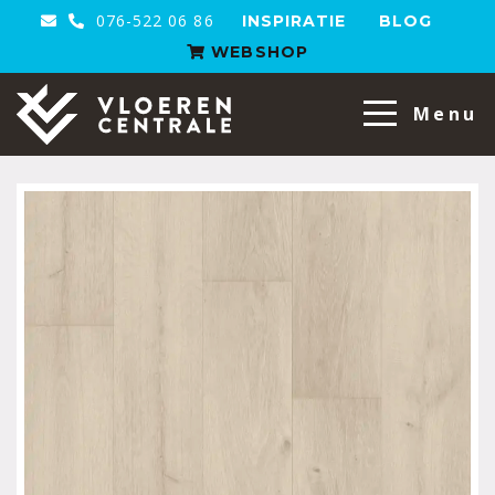
076-522 06 86
INSPIRATIE
BLOG
WEBSHOP
VloerenCentrale
Menu