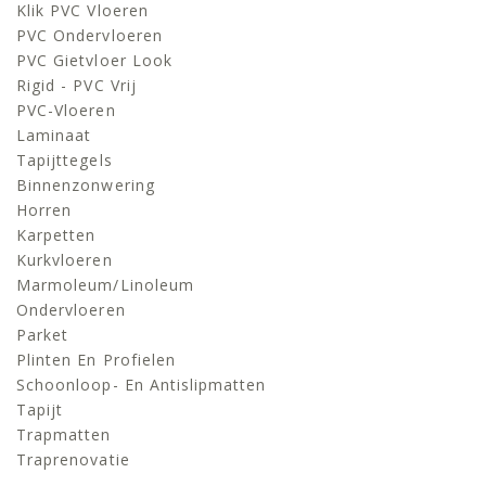
Klik PVC Vloeren
PVC Ondervloeren
PVC Gietvloer Look
Rigid - PVC Vrij
PVC-Vloeren
Laminaat
Tapijttegels
Binnenzonwering
Horren
Karpetten
Kurkvloeren
Marmoleum/linoleum
Ondervloeren
Parket
Plinten En Profielen
Schoonloop- En Antislipmatten
Tapijt
Trapmatten
Traprenovatie