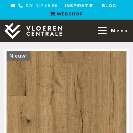
076-522 06 86
INSPIRATIE
BLOG
WEBSHOP
VloerenCentrale
Menu
Nieuw!