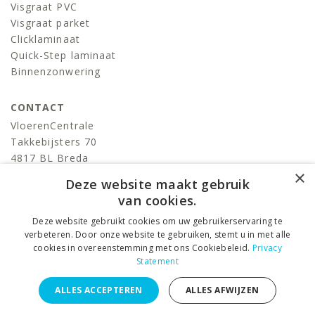
Visgraat PVC
Visgraat parket
Clicklaminaat
Quick-Step laminaat
Binnenzonwering
CONTACT
VloerenCentrale
Takkebijsters 70
4817 BL Breda
×
T:
076-522 06 86
Deze website maakt gebruik
info@devloerencentrale.nl
van cookies.
Deze website gebruikt cookies om uw gebruikerservaring te
volg ons
verbeteren. Door onze website te gebruiken, stemt u in met alle
cookies in overeenstemming met ons Cookiebeleid.
Privacy
Statement
VloerenCentrale © 2026 ALL RIGHTS RESERVED. –
Privacy
ALLES ACCEPTEREN
ALLES AFWIJZEN
Statement
–
Algemene voorwaarden
DESIGNED BY
Juli Ontwerpburo
i.s.m.
KLIK3 internetbureau