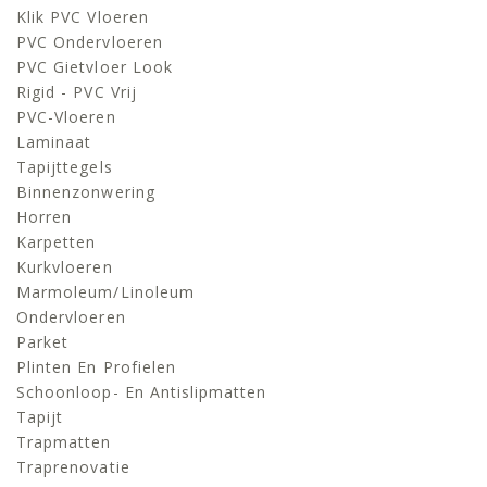
Klik PVC Vloeren
PVC Ondervloeren
PVC Gietvloer Look
Rigid - PVC Vrij
PVC-Vloeren
Laminaat
Tapijttegels
Binnenzonwering
Horren
Karpetten
Kurkvloeren
Marmoleum/linoleum
Ondervloeren
Parket
Plinten En Profielen
Schoonloop- En Antislipmatten
Tapijt
Trapmatten
Traprenovatie