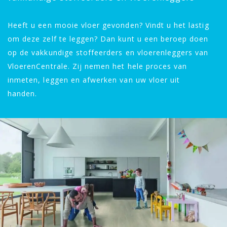
Heeft u een mooie vloer gevonden? Vindt u het lastig
om deze zelf te leggen? Dan kunt u een beroep doen
op de vakkundige stoffeerders en vloerenleggers van
VloerenCentrale. Zij nemen het hele proces van
inmeten, leggen en afwerken van uw vloer uit
handen.