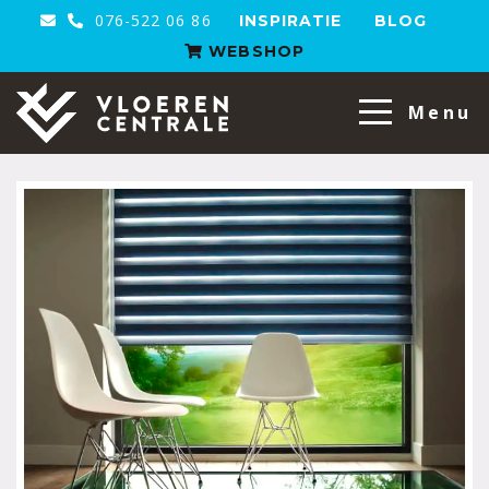
076-522 06 86
INSPIRATIE
BLOG
WEBSHOP
VloerenCentrale
Menu