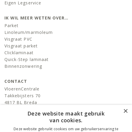
Eigen Legservice
IK WIL MEER WETEN OVER…
Parket
Linoleum/marmoleum
Visgraat PVC
Visgraat parket
Clicklaminaat
Quick-Step laminaat
Binnenzonwering
CONTACT
VloerenCentrale
Takkebijsters 70
4817 BL Breda
×
T:
076-522 06 86
Deze website maakt gebruik
info@devloerencentrale.nl
van cookies.
Deze website gebruikt cookies om uw gebruikerservaring te
volg ons