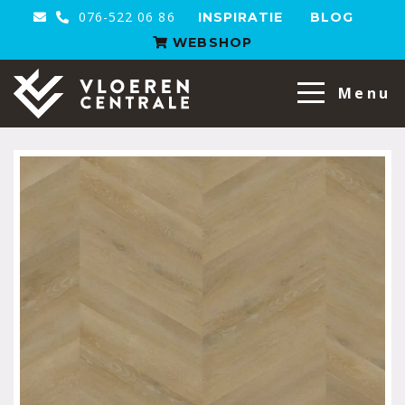
076-522 06 86
INSPIRATIE
BLOG
WEBSHOP
VloerenCentrale
Menu