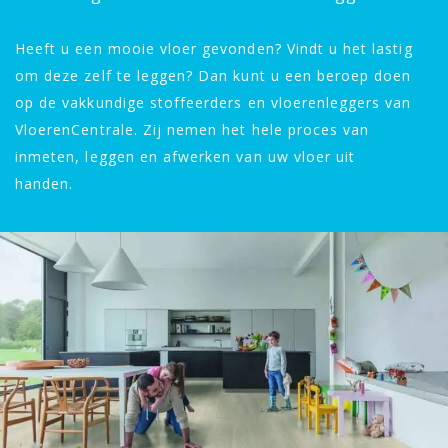
Heeft u een mooie vloer gevonden? Vindt u het lastig
om deze zelf te leggen? Dan kunt u een beroep doen
op de vakkundige stoffeerders en vloerenleggers van
VloerenCentrale. Zij nemen het hele proces van
inmeten, leggen en afwerken van uw vloer uit
handen.