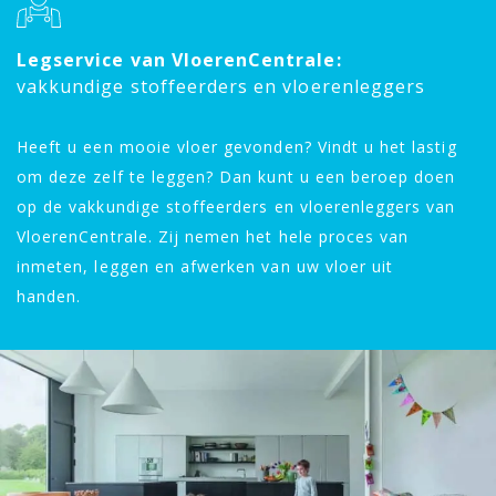
Legservice van VloerenCentrale:
vakkundige stoffeerders en vloerenleggers
Heeft u een mooie vloer gevonden? Vindt u het lastig
om deze zelf te leggen? Dan kunt u een beroep doen
op de vakkundige stoffeerders en vloerenleggers van
VloerenCentrale. Zij nemen het hele proces van
inmeten, leggen en afwerken van uw vloer uit
handen.