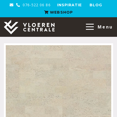
076-522 06 86
INSPIRATIE
BLOG
WEBSHOP
VloerenCentrale
Menu