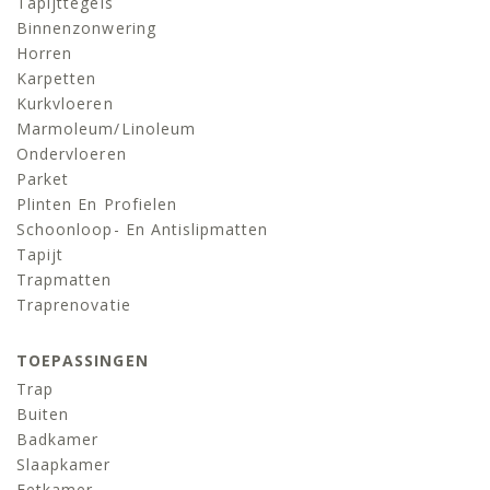
Tapijttegels
Binnenzonwering
Horren
Karpetten
Kurkvloeren
Marmoleum/linoleum
Ondervloeren
Parket
Plinten En Profielen
Schoonloop- En Antislipmatten
Tapijt
Trapmatten
Traprenovatie
TOEPASSINGEN
Trap
Buiten
Badkamer
Slaapkamer
Eetkamer