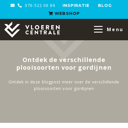
076-522 06 86
INSPIRATIE
BLOG
WEBSHOP
VloerenCentrale
Menu
Ontdek de verschillende
plooisoorten voor gordijnen
Ontdek in deze blogpost meer over de verschillende
plooisoorten voor gordijnen