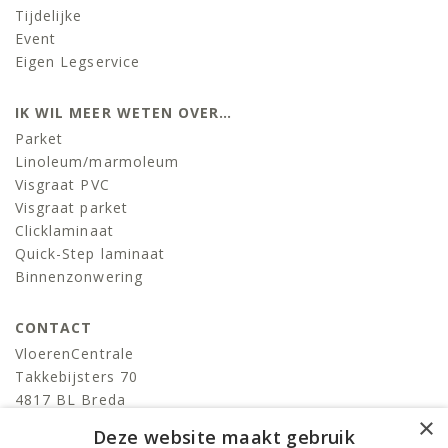
Tijdelijke
Event
Eigen Legservice
IK WIL MEER WETEN OVER…
Parket
Linoleum/marmoleum
Visgraat PVC
Visgraat parket
Clicklaminaat
Quick-Step laminaat
Binnenzonwering
CONTACT
VloerenCentrale
Takkebijsters 70
4817 BL Breda
×
T:
076-522 06 86
Deze website maakt gebruik
info@devloerencentrale.nl