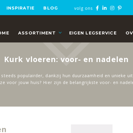
volg ons
INSPIRATIE
BLOG
OME
ASSORTIMENT
EIGEN LEGSERVICE
OV
Kurk vloeren: voor- en nadelen
steeds populairder, dankzij hun duurzaamheid en unieke uits
uze voor jouw huis? Hier zijn de belangrijkste voor- en nadele
en