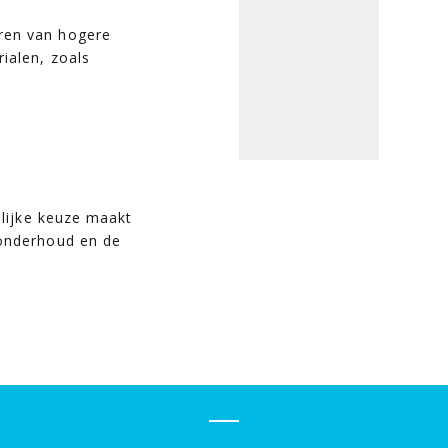
eren van hogere
rialen, zoals
n
elijke keuze maakt
 onderhoud en de