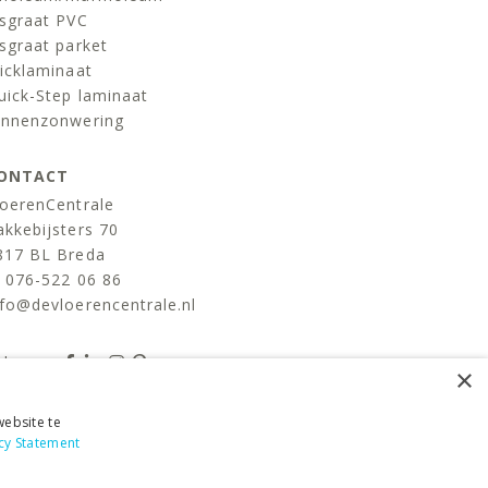
isgraat PVC
isgraat parket
licklaminaat
uick-Step laminaat
innenzonwering
ONTACT
loerenCentrale
akkebijsters 70
817 BL Breda
:
076-522 06 86
nfo@devloerencentrale.nl
olg ons
×
ebsite te
cy Statement