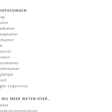
OEPASSINGEN
rap
uiten
adkamer
laapkamer
etkamer
al
antoor
euken
oonkamer
inderkamer
jdelijke
vent
igen Legservice
K WIL MEER WETEN OVER…
arket
inoleum/marmoleum