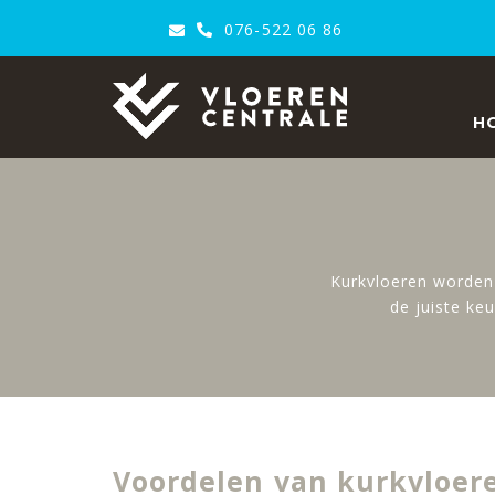
076-522 06 86
VloerenCentrale
H
Kurkvloeren worden 
de juiste ke
Voordelen van kurkvloer