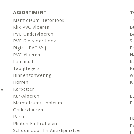
ASSORTIMENT
T
Marmoleum Betonlook
T
Klik PVC Vloeren
B
PVC Ondervloeren
B
PVC Gietvloer Look
S
Rigid - PVC Vrij
E
PVC-Vloeren
H
Laminaat
K
Tapijttegels
K
Binnenzonwering
W
Horren
K
Karpetten
Ti
de
Kurkvloeren
E
Marmoleum/linoleum
E
Ondervloeren
Parket
I
Plinten En Profielen
P
Schoonloop- En Antislipmatten
L