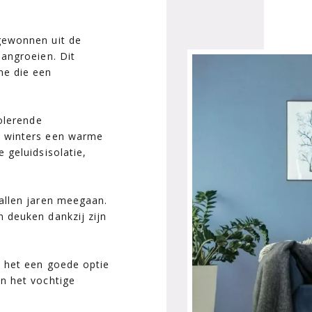
gewonnen uit de
aangroeien. Dit
ne die een
solerende
e winters een warme
 geluidsisolatie,
allen jaren meegaan.
 deuken dankzij zijn
t het een goede optie
n het vochtige