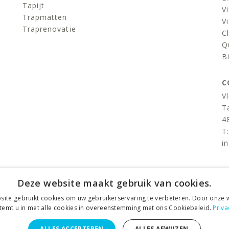
Tapijt
V
Trapmatten
V
Traprenovatie
C
Q
B
C
V
T
4
T
i
v
Deze website maakt gebruik van cookies.
ite gebruikt cookies om uw gebruikerservaring te verbeteren. Door onze w
stemt u in met alle cookies in overeenstemming met ons Cookiebeleid.
Priva
ALLES ACCEPTEREN
ALLES AFWIJZEN