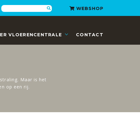
Zoeken
WEBSHOP
ER VLOERENCENTRALE
CONTACT
traling. Maar is het
n op een rij.