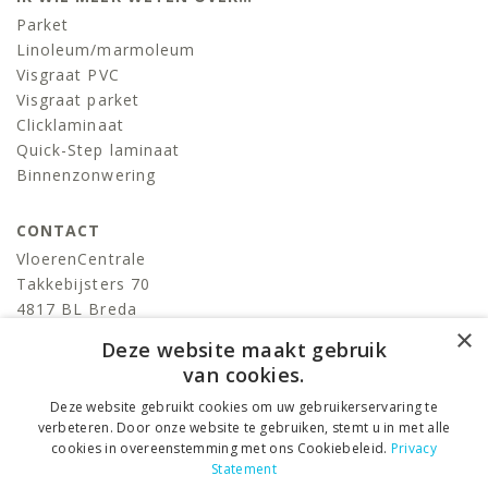
Parket
Linoleum/marmoleum
Visgraat PVC
Visgraat parket
Clicklaminaat
Quick-Step laminaat
Binnenzonwering
CONTACT
VloerenCentrale
Takkebijsters 70
4817 BL Breda
×
T:
076-522 06 86
Deze website maakt gebruik
info@devloerencentrale.nl
van cookies.
Deze website gebruikt cookies om uw gebruikerservaring te
volg ons
verbeteren. Door onze website te gebruiken, stemt u in met alle
cookies in overeenstemming met ons Cookiebeleid.
Privacy
Statement