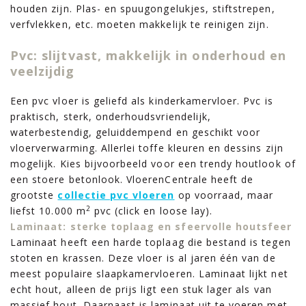
houden zijn. Plas- en spuugongelukjes, stiftstrepen,
verfvlekken, etc. moeten makkelijk te reinigen zijn.
Pvc: slijtvast, makkelijk in onderhoud en
veelzijdig
Een pvc vloer is geliefd als kinderkamervloer. Pvc is
praktisch, sterk, onderhoudsvriendelijk,
waterbestendig, geluiddempend en geschikt voor
vloerverwarming. Allerlei toffe kleuren en dessins zijn
mogelijk. Kies bijvoorbeeld voor een trendy houtlook of
een stoere betonlook. VloerenCentrale heeft de
grootste
collectie pvc vloeren
op voorraad, maar
2
liefst 10.000 m
pvc (click en loose lay).
Laminaat: sterke toplaag en sfeervolle houtsfeer
Laminaat heeft een harde toplaag die bestand is tegen
stoten en krassen. Deze vloer is al jaren één van de
meest populaire slaapkamervloeren. Laminaat lijkt net
echt hout, alleen de prijs ligt een stuk lager als van
massief hout. Daarnaast is laminaat uit te voeren met