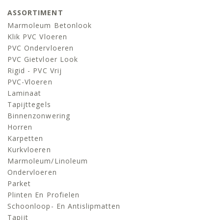
ASSORTIMENT
Marmoleum Betonlook
Klik PVC Vloeren
PVC Ondervloeren
PVC Gietvloer Look
Rigid - PVC Vrij
PVC-Vloeren
Laminaat
Tapijttegels
Binnenzonwering
Horren
Karpetten
Kurkvloeren
Marmoleum/linoleum
Ondervloeren
Parket
Plinten En Profielen
Schoonloop- En Antislipmatten
Tapijt