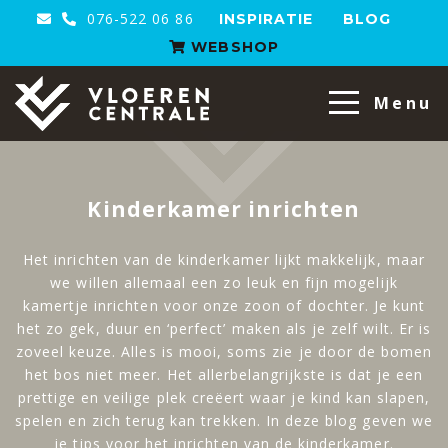
076-522 06 86
INSPIRATIE
BLOG
WEBSHOP
VloerenCentrale
Menu
Kinderkamer inrichten
Het inrichten van de kinderkamer lijkt makkelijk, maar
we willen allemaal een zo leuk en fijn mogelijk
kamertje inrichten voor onze zoon of dochter. Je kunt
het zo gek, duur en ‘perfect’ maken als je zelf wilt. Er is
zoveel keuze. Alles is mooi, soms zie je door de bomen
het bos niet meer. Het allerbelangrijkste is dat je een
prettige en veilige plek creëert waar je kind kan slapen,
spelen en zich terug kan trekken. In deze blog geven we
je tips voor het inrichten van de kinderkamer.