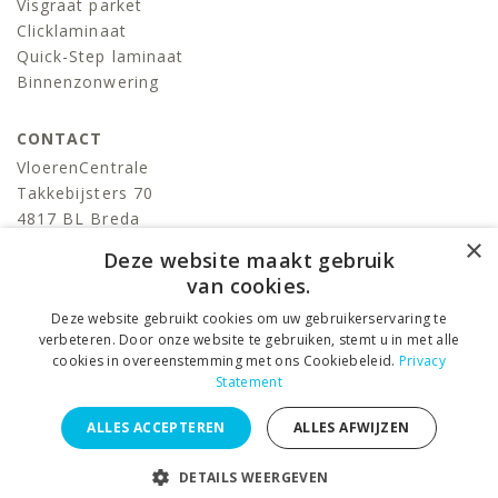
Visgraat parket
Clicklaminaat
Quick-Step laminaat
Binnenzonwering
CONTACT
VloerenCentrale
Takkebijsters 70
4817 BL Breda
×
T:
076-522 06 86
Deze website maakt gebruik
info@devloerencentrale.nl
van cookies.
Deze website gebruikt cookies om uw gebruikerservaring te
volg ons
verbeteren. Door onze website te gebruiken, stemt u in met alle
cookies in overeenstemming met ons Cookiebeleid.
Privacy
Statement
VloerenCentrale © 2026 ALL RIGHTS RESERVED. –
Privacy
ALLES ACCEPTEREN
ALLES AFWIJZEN
Statement
–
Algemene voorwaarden
DESIGNED BY
Juli Ontwerpburo
i.s.m.
KLIK3 internetbureau
DETAILS WEERGEVEN