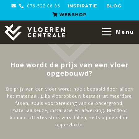
076-522 06 86
INSPIRATIE
BLOG
WEBSHOP
VloerenCentrale
Menu
Hoe wordt de prijs van een vloer
opgebouwd?
De prijs van een vloer wordt nooit bepaald door alleen
het materiaal. Elke vloeropbouw bestaat uit meerdere
fasen, zoals voorbereiding van de ondergrond,
materiaalkeuze, installatie en afwerking. Hierdoor
kunnen offertes sterk verschillen, zelfs bij dezelfde
oppervlakte.