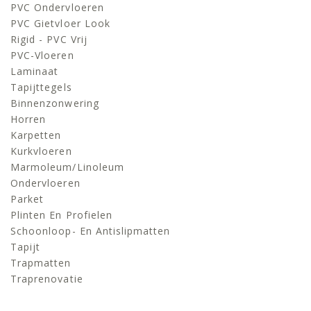
PVC Ondervloeren
PVC Gietvloer Look
Rigid - PVC Vrij
PVC-Vloeren
Laminaat
Tapijttegels
Binnenzonwering
Horren
Karpetten
Kurkvloeren
Marmoleum/linoleum
Ondervloeren
Parket
Plinten En Profielen
Schoonloop- En Antislipmatten
Tapijt
Trapmatten
Traprenovatie