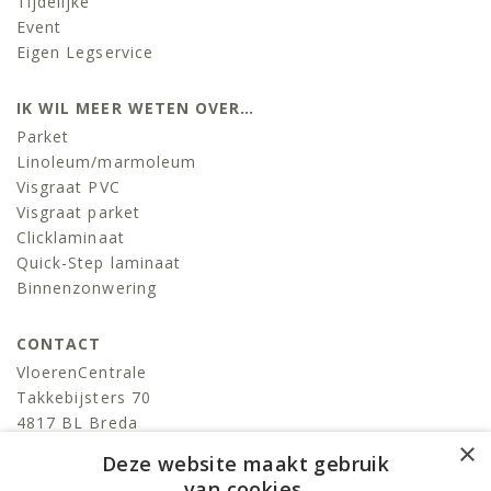
Tijdelijke
Event
Eigen Legservice
IK WIL MEER WETEN OVER…
Parket
Linoleum/marmoleum
Visgraat PVC
Visgraat parket
Clicklaminaat
Quick-Step laminaat
Binnenzonwering
CONTACT
VloerenCentrale
Takkebijsters 70
4817 BL Breda
×
T:
076-522 06 86
Deze website maakt gebruik
info@devloerencentrale.nl
van cookies.